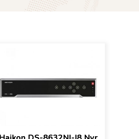
Haikon DS-8632NI-I8 Nvr