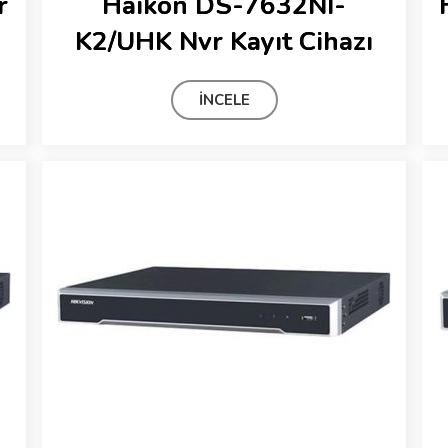
r
Haikon DS-7632NI-
K2/UHK Nvr Kayıt Cihazı
İNCELE