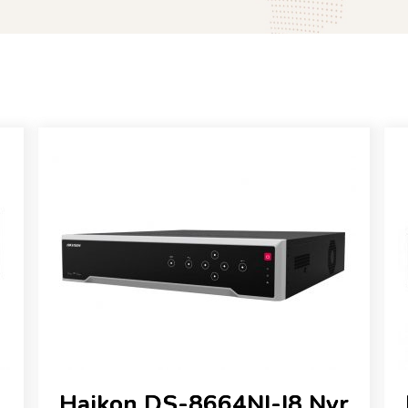
Haikon DS-8664NI-I8 Nvr