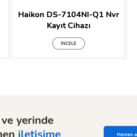
Haikon DS-7104NI-Q1 Nvr
Kayıt Cihazı
İNCELE
 ve yerinde 
men 
iletişime 
Hemen a