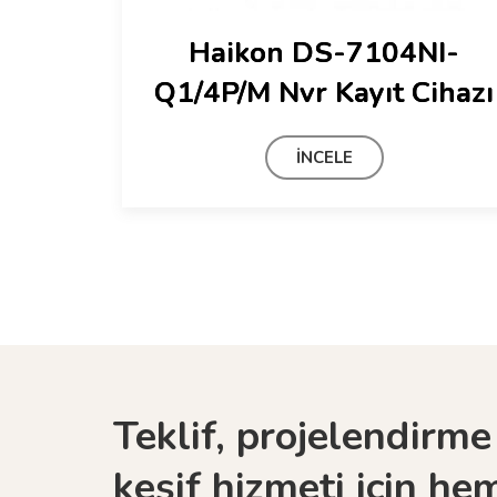
Haikon DS-7104NI-
Q1/4P/M Nvr Kayıt Cihazı
İNCELE
Teklif, projelendirme
keşif hizmeti için he