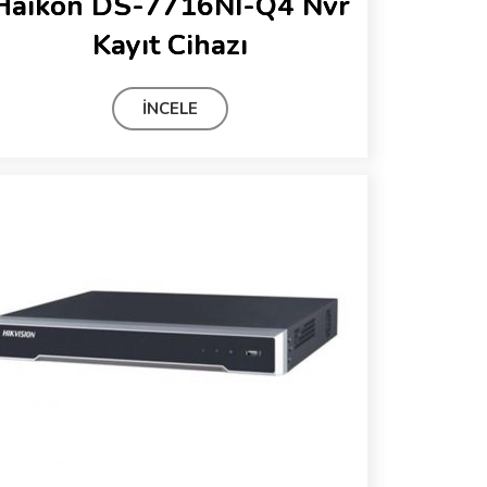
Haikon DS-7716NI-Q4 Nvr
Kayıt Cihazı
İNCELE