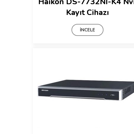
Haikon DS-7732NI-K4 Nv
Kayıt Cihazı
İNCELE