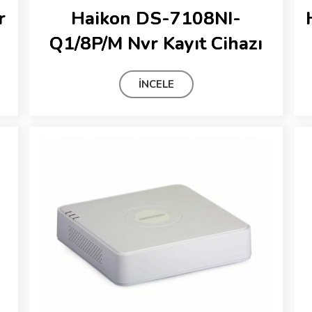
r
Haikon DS-7108NI-
Q1/8P/M Nvr Kayıt Cihazı
İNCELE